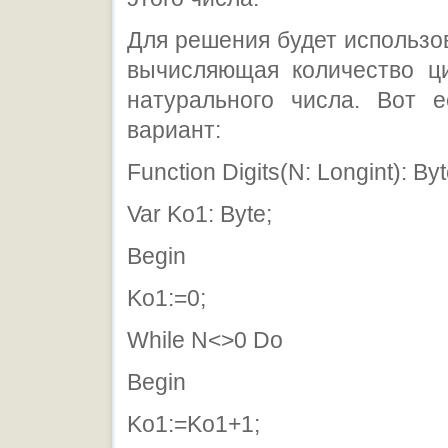
Для решения будет использо
вычисляющая количество ц
натурального числа. Вот 
вариант:
Function Digits(N: Longint): Byt
Var Ko1: Byte;
Begin
Ko1:=0;
While N<>0 Do
Begin
Ko1:=Ko1+1;