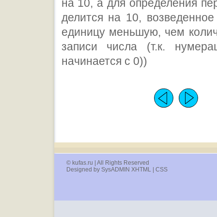
на 10, а для определения п
делится на 10, возведенное
единицу меньшую, чем коли
записи числа (т.к. нумера
начинается с 0))
© kufas.ru | All Rights Reserved
Designed by SysADMIN XHTML | CSS