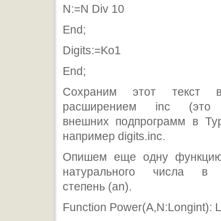
N:=N Div 10
End;
Digits:=Ko1
End;
Сохраним этот текст
расширением inc (это 
внешних подпрограмм в Тур
например digits.inc.
Опишем еще одну функцию
натурального числа в 
степень (аn).
Function Power(A,N:Longint): L