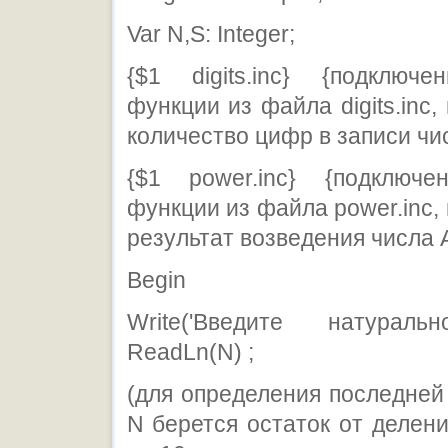
Var N,S: Integer;
{$1 digits.inc} {подключ
функции из файла digits.inc
количество цифр в записи чи
{$1 power.inc} {подключ
функции из файла power.inc
результат возведения числа А
Begin
Write('Введите натуральн
ReadLn(N) ;
(для определения последне
N берется остаток от делени