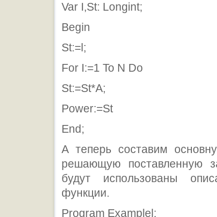
Var I,St: Longint;
Begin
St:=l;
For I:=1 To N Do
St:=St*A;
Power:=St
End;
А теперь составим основну
решающую поставленную з
будут использованы опи
функции.
Program Examplel;