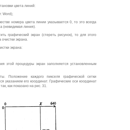
тановки цвета линий:
: Word);
честве номера цвета линии указывается 0, то это всегда
а (невидимая линия).
ить графический экран (стереть рисунок), то для этого
 очистки экрана.
истки экрана:
ния этой процедуры экран заполняется установленным
аты. Положение каждого пикселя графической сетки
ся указанием его координат. Графические оси координат
ак, как показано на рис. 31.