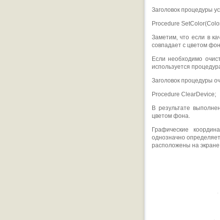
Заголовок процедуры ус
Procedure SetColor(Color
Заметим, что если в ка
совпадает с цветом фон
Если необходимо очист
используется процедура
Заголовок процедуры оч
Procedure ClearDevice;
В результате выполне
цветом фона.
Графические координ
однозначно определяет
расположены на экране т