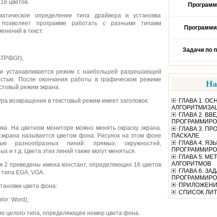
 16 цветов.
Программ
матическое определение типа драйвера и установка
 позволяет программе работать с разными типами
Программир
енений в текст:
Задачи по 
TP\BGI');
ки устанавливается режим с наибольшей разрешающей
остью. После окончания работы в графическом режиме
На
кстовый режим экрана.
ра возвращения в текстовый режим имеет заголовок:
ГЛАВА 1. О
АЛГОРИТМИЗА
ГЛАВА 2. ВВ
ПРОГРАММИРО
нка. На цветном мониторе можно менять окраску экрана.
ГЛАВА 3. П
 экрана называется цветом фона. Рисунок на этом фоне
ПАСКАЛЕ
ГЛАВА 4. ЯЗ
ю разнообразных линий: прямых, окружностей,
ПРОГРАММИРО
х и т.д. Цвета этих линий также могут меняться.
ГЛАВА 5. М
АЛГОРИТМОВ
ия 2 приведены имена констант, определяющих 16 цветов
ГЛАВА 6. ЗА
 типа EGA, VGA.
ПРОГРАММИР
ПРИЛОЖЕН
тановки цвета фона:
СПИСОК ЛИТ
lor: Word);
ие целого типа, определяющее номер цвета фона.