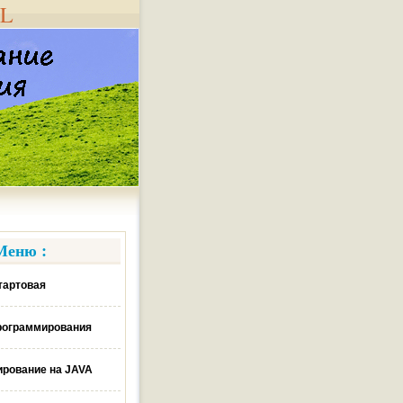
AL
Меню :
тартовая
рограммирования
рование на JAVA