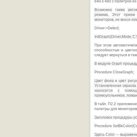
640 х 480 с палитрой из
Возможно также авто
режима. Этот прием
мониторов, не внося изм
Driver:=Detect;
InitGraph(Driver,Mode,'C:\
При этом автоматичес
способностью и цветн
следует вернуться в те
В модуле Graph процеду
Procedure CloseGraph;
Цвет фона и цвет рису
Установленная окраска
наносится с помощь
прямоугольников, ломаны
В табл. П2.2 приложен
палитры для мониторов
Заголовок процедуры ус
Procedure SetBkColor(Co
Здесь Color — выражен