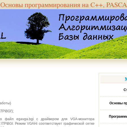
Основы программирования на C++, PASC
С
Основы п
работы}
TP\BGI');
Программи
что файл egavga.bgi с драйвером для VGA-монитора
:\TP\BGI. Режим VGAHi соответствует графической сетке