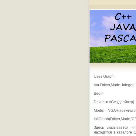
Uses Graph;
Var Driver,Mode: Integer;
Begin
Driver: = VGA;{драйвер}
Mode: = VGAHi;(режим 
InitGraph(Driver,Mode,'C:\
Здесь указывается, 
находится в каталоге C