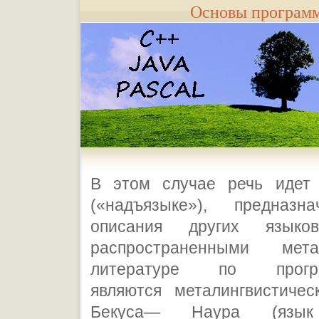
Основы програм
В этом случае речь идет
(«надъязыке»), предназн
описания других языко
распространенными мет
литературе по програ
являются металингвистиче
Бекуса— Наура (яз