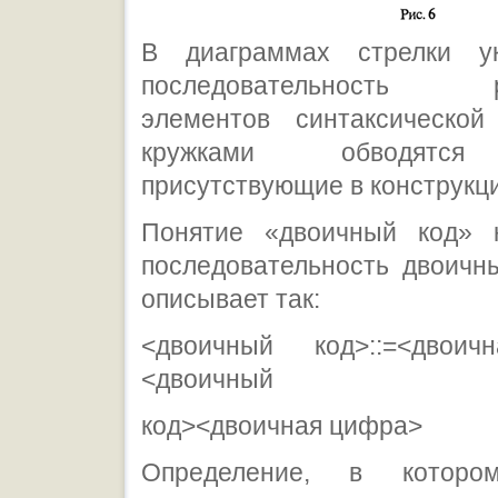
В диаграммах стрелки у
последовательность ра
элементов синтаксической 
кружками обводятся
присутствующие в конструкци
Понятие «двоичный код» 
последовательность двоич
описывает так:
<двоичный код>::=<двоич
<двоичный
код><двоичная цифра>
Определение, в которо