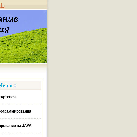
AL
Меню :
тартовая
рограммирования
рование на JAVA