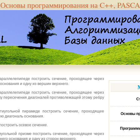
Основы программирования на C++, PASC
параллелепипеде построить сечение, проходящее через
 основания и одну из вершин верхнего.
параллелепипеде построить сечение, проходящее через
чку пересечения диагоналей противолежащей этому ребру
С
тиугольной пирамиде построить сечение, проходящее
Основы п
ую диагональ основания.
построить осевое сечение.
Программи
иугольной призме построить сечение, проходящее через
его основания и одну из сторон верхнего.