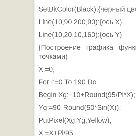
SetBkColor(Black);{черный цв
Line(10,90,200,90);{ось Х)
Line(10,20,10,160);{ось Y)
{Построение графика фун
точками)
Х:=0;
For I:=0 То 190 Do
Begin Xg:=10+Round(95/Pi*X);
Yg:=90-Round(50*Sin(X));
PutPixel(Xg,Yg,Yellow);
X:=X+Pi/95