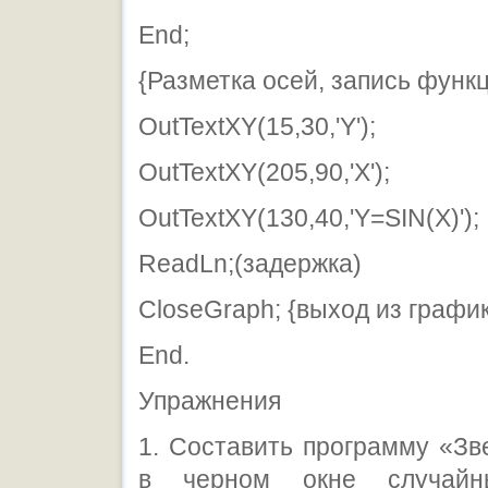
End;
{Разметка осей, запись функ
OutTextXY(15,30,'Y');
OutTextXY(205,90,'X');
OutTextXY(130,40,'Y=SIN(X)');
ReadLn;(задержка)
CloseGraph; {выход из графи
End.
Упражнения
1. Составить программу «Зв
в черном окне случайн