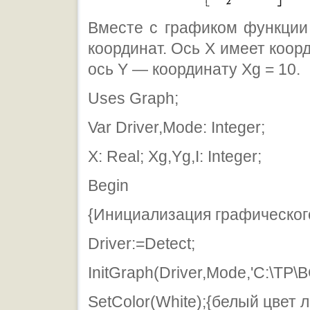
Вместе с графиком функции
координат. Ось Х имеет коор
ось Y — координату Xg = 10.
Uses Graph;
Var Driver,Mode: Integer;
X: Real; Xg,Yg,I: Integer;
Begin
{Инициализация графическог
Driver:=Detect;
InitGraph(Driver,Mode,'C:\TP\BG
SetColor(White);{белый цвет 