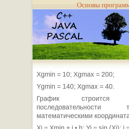
Основы програм
Xgmin = 10; Xgmax = 200;
Ygmin = 140; Xgmax = 40.
График строитс
последовательност
математическими координат
Xi = Хmin + i • h; Yi = sin (Xi); i =